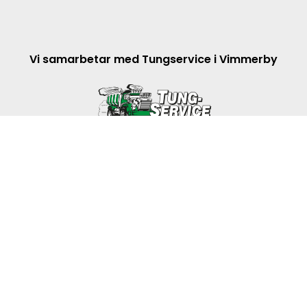
Vi samarbetar med Tungservice i Vimmerby
© 2026 TungtekAB
En Smålandswebb från Webbpartner