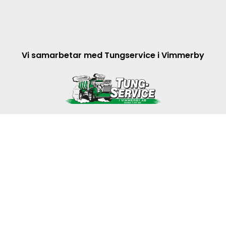
Vi samarbetar med Tungservice i Vimmerby
© 2026 TungtekAB
En Smålandswebb från Webbpartner